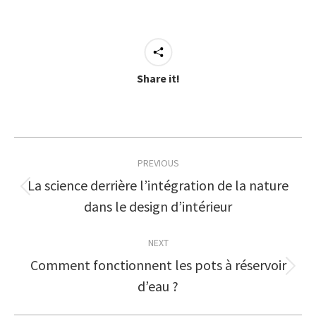
Share it!
Post
PREVIOUS
navigation
La science derrière l’intégration de la nature
Previous
dans le design d’intérieur
post:
NEXT
Comment fonctionnent les pots à réservoir
Next
d’eau ?
post: