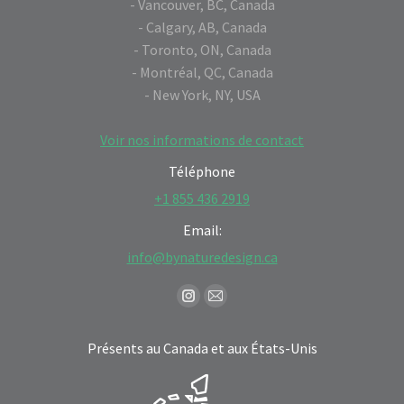
- Vancouver, BC, Canada
- Calgary, AB, Canada
- Toronto, ON, Canada
- Montréal, QC, Canada
- New York, NY, USA
Voir nos informations de contact
Téléphone
+1 855 436 2919
Email:
info@bynaturedesign.ca
Find us on:
Instagram
Mail
page
page
Présents au Canada et aux États-Unis
opens
opens
in
in
new
new