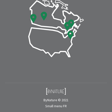
window
window
ByNature © 2021
Small menu FR