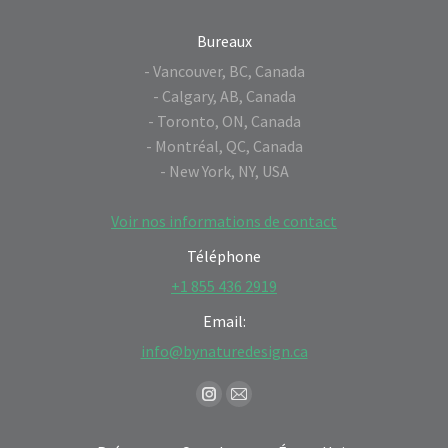
Bureaux
- Vancouver, BC, Canada
- Calgary, AB, Canada
- Toronto, ON, Canada
- Montréal, QC, Canada
- New York, NY, USA
Voir nos informations de contact
Téléphone
+1 855 436 2919
Email:
info@bynaturedesign.ca
Find us on:
Instagram
Mail
page
page