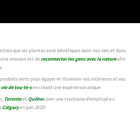
iction que les plantes sont bénéfiques dans nos vies et dans
Notre mission est de
reconnecter les gens avec la nature
afin
e.
produits verts pour égayer et illuminer vos intérieurs et vos
 vie de tou·te·s
en créant une expérience unique.
r,
Toronto
et
Québec
avec une trentaine d’employé·e·s.
à
Calgary
en juin 2025!