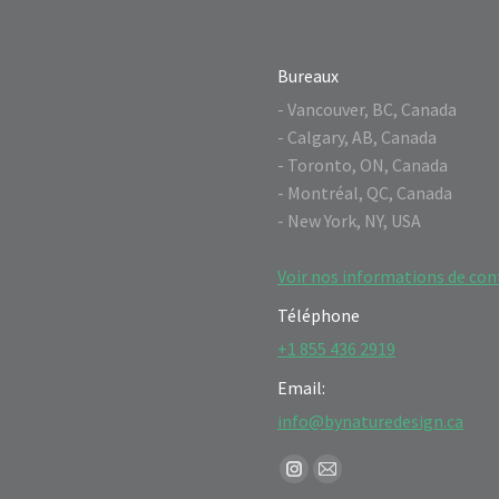
Bureaux
- Vancouver, BC, Canada
- Calgary, AB, Canada
- Toronto, ON, Canada
- Montréal, QC, Canada
- New York, NY, USA
Voir nos informations de con
Téléphone
+1 855 436 2919
Email:
info@bynaturedesign.ca
Find us on:
Instagram
Mail