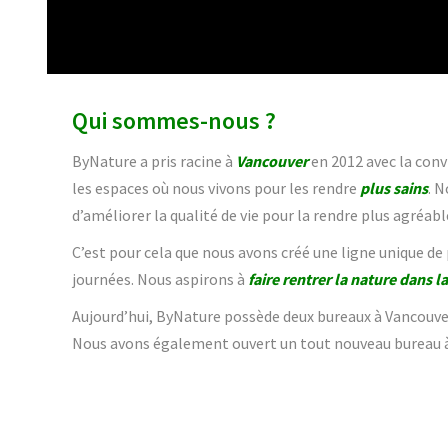
Qui sommes-nous ?
ByNature a pris racine à
Vancouver
en 2012 avec la conv
les espaces où nous vivons pour les rendre
plus sains
. 
d’améliorer la qualité de vie pour la rendre plus agréabl
C’est pour cela que nous avons créé une ligne unique de 
journées. Nous aspirons à
faire rentrer la nature dans la
Aujourd’hui, ByNature possède deux bureaux à Vancouve
Nous avons également ouvert un tout nouveau bureau 