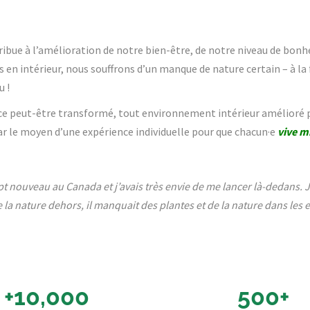
ntribue à l’amélioration de notre bien-être, de notre niveau de bon
n intérieur, nous souffrons d’un manque de nature certain – à la f
u !
ce peut-être transformé, tout environnement intérieur amélioré 
 par le moyen d’une expérience individuelle pour que chacun·e
vive m
pt nouveau au Canada et j’avais très envie de me lancer là-dedans.
 la nature dehors, il manquait des plantes et de la nature dans les 
+10,000
500+