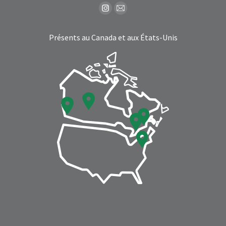
Find us on:
Instagram
Mail
page
page
Présents au Canada et aux États-Unis
opens
opens
in
in
new
new
window
window