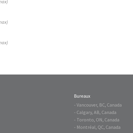
 max)
 max)
 max)
Bureaux
- Vancouver, BC, Canada
- Calgary, AB, Canada
- Toronto, ON, Canada
- Montréal, QC, Canada