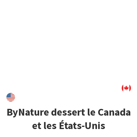
en
papier peint
, en
déco
ou en
pellicule autocollante
,
cette surface naturelle permet de créer des intérieurs
uniques.
Fait à la main
à partir de
matériaux rapidement
renouvelables et recyclés
dont la conception est 100%
carboneutre
, PapierFlora est une solution écoresponsable
parfaite pour ton chez-toi.
ByNature dessert le Canada
et les États-Unis