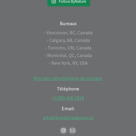
Follow ByNature
Bureaux
- Vancouver, BC, Canada
- Calgary, AB, Canada
- Toronto, ON, Canada
- Montréal, QC, Canada
- New York, NY, USA
Voir nos informations de contact
Téléphone
+1 855 436 2919
Email:
info@bynaturedesign.ca
Find us on:
Instagram
Mail