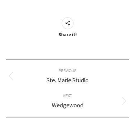
Share it!
Project
PREVIOUS
navigation
Ste. Marie Studio
Previous
project:
NEXT
Wedgewood
Next
project: