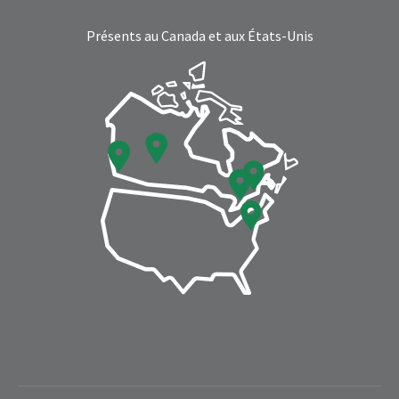
page
page
Présents au Canada et aux États-Unis
opens
opens
in
in
new
new
window
window