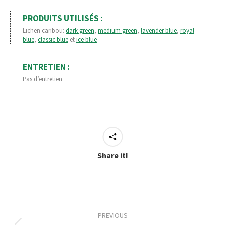
PRODUITS UTILISÉS :
Lichen caribou:
dark green
,
medium green
,
lavender blue
,
royal
blue
,
classic blue
et
ice blue
ENTRETIEN :
Pas d’entretien
Share it!
Project
PREVIOUS