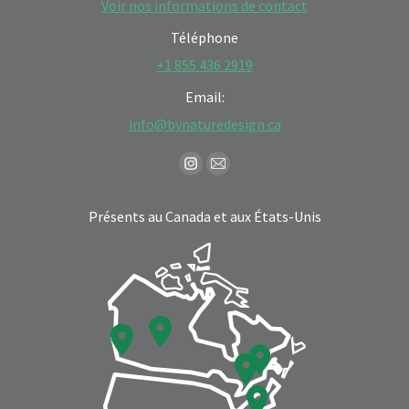
Voir nos informations de contact
Téléphone
+1 855 436 2919
Email:
info@bynaturedesign.ca
Find us on:
Instagram
Mail
page
page
Présents au Canada et aux États-Unis
opens
opens
in
in
new
new
window
window