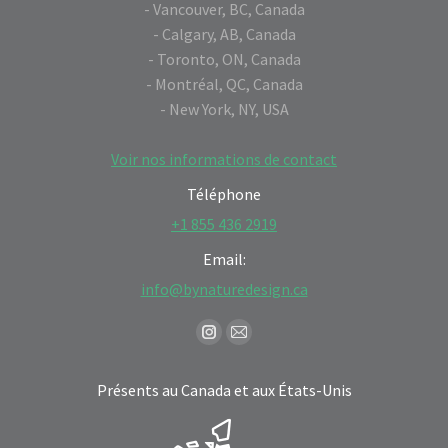
- Vancouver, BC, Canada
- Calgary, AB, Canada
- Toronto, ON, Canada
- Montréal, QC, Canada
- New York, NY, USA
Voir nos informations de contact
Téléphone
+1 855 436 2919
Email:
info@bynaturedesign.ca
Find us on:
Instagram
Mail
page
page
Présents au Canada et aux États-Unis
opens
opens
in
in
new
new