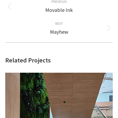
PREVIOUS
navigation
Movable Ink
Previous
project:
NEXT
Mayhew
Next
project:
Related Projects