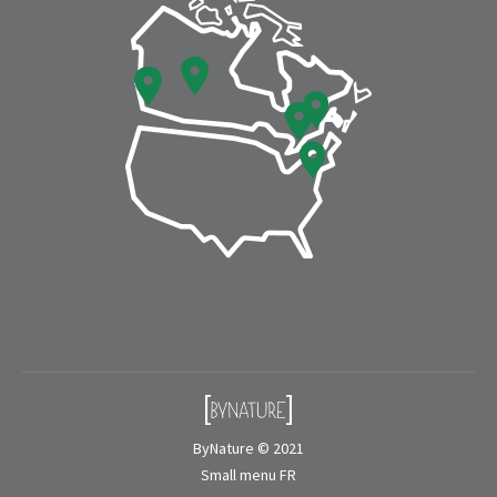
window
window
ByNature © 2021
Small menu FR