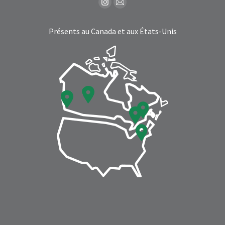
Find us on:
Instagram
Mail
page
page
Présents au Canada et aux États-Unis
opens
opens
in
in
new
new
window
window