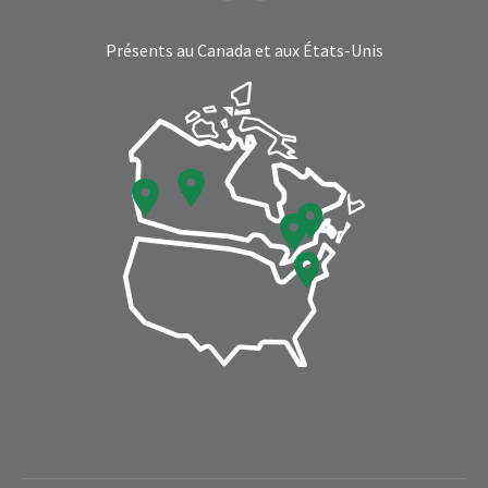
page
page
Présents au Canada et aux États-Unis
opens
opens
in
in
new
new
window
window