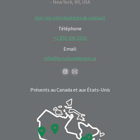
- New York, NY, USA
Voir nos informations de contact
Téléphone
+1 855 436 2919
Email:
info@bynaturedesign.ca
Find us on:
Instagram
Mail
page
page
Présents au Canada et aux États-Unis
opens
opens
in
in
new
new
window
window