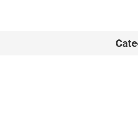
+1 855 436 2919
(Canada & US)
Cate